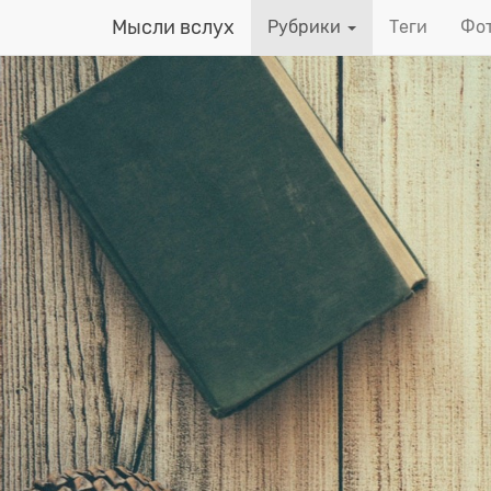
Мысли вслух
Рубрики
Теги
Фот
Перейти
к
основному
содержанию