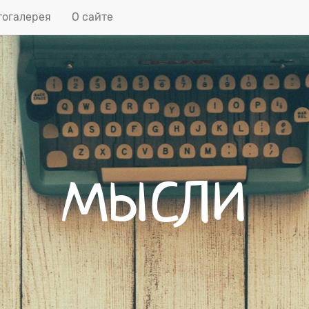
огалерея
О сайте
мысли