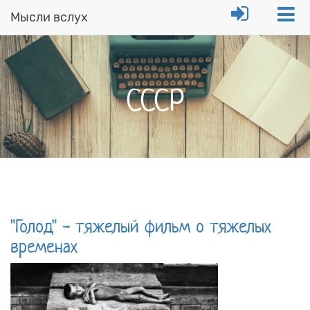
Мысли вслух
Перейти
к
основному
содержанию
СССР
"Голод" - тяжелый фильм о тяжелых
временах