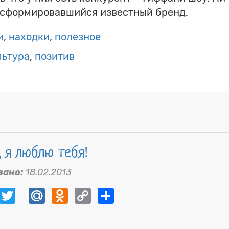
е сформировавшийся известный бренд.
и
находки
полезное
льтура
позитив
, я люблю тебя!
вано:
18.02.2013
ebook
VK
Twitter
Mail.Ru
Odnoklassniki
Copy
Share
Link