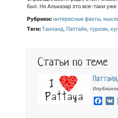
был. Но Альказар это все-таки уж
Рубрики:
интересные факты
мысл
Теги:
Таиланд
Паттайя
туризм
ку
Статьи по теме
Паттайя
Опублико
Fac