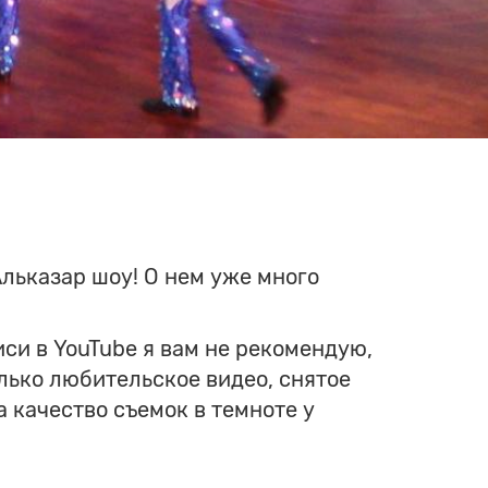
Альказар шоу! О нем уже много
иси в YouTube я вам не рекомендую,
олько любительское видео, снятое
а качество съемок в темноте у