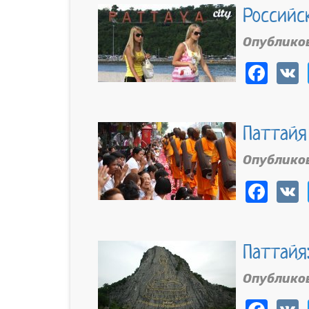
Российс
Опублико
Fac
Паттайя
Опублико
Fac
Паттайя
Опублико
Fac