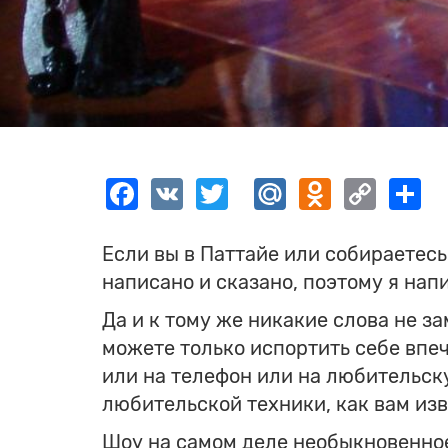
Facebook
VK
Twitter
Mail.Ru
Odnokla
Cop
S
Link
Если вы в Паттайе или собираетесь
написано и сказано, поэтому я на
Да и к тому же никакие слова не з
можете только испортить себе впеч
или на телефон или на любительску
любительской техники, как вам изв
Шоу на самом деле необыкновенное