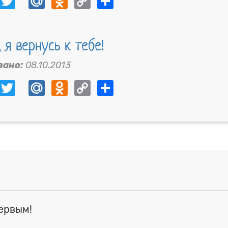
Link
 я вернусь к тебе!
вано:
08.10.2013
ebook
VK
Twitter
Mail.Ru
Odnoklassniki
Copy
Share
Link
ервым!