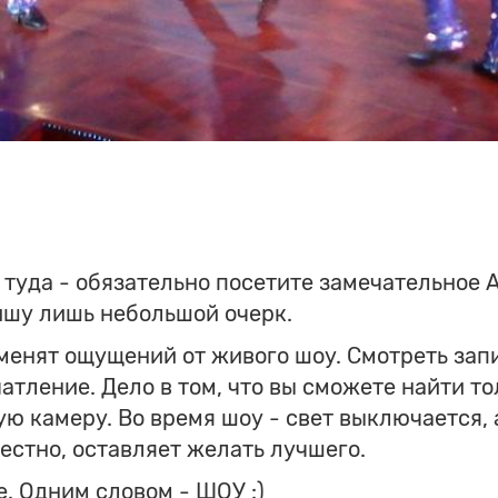
ssniki
y
hare
 туда - обязательно посетите замечательное 
пишу лишь небольшой очерк.
аменят ощущений от живого шоу. Смотреть зап
атление. Дело в том, что вы сможете найти т
ю камеру. Во время шоу - свет выключается, 
естно, оставляет желать лучшего.
. Одним словом - ШОУ :)