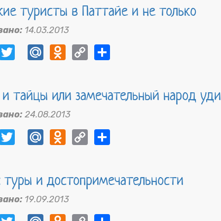
кие туристы в Паттайе и не только
вано:
14.03.2013
ebook
VK
Twitter
Mail.Ru
Odnoklassniki
Copy
Share
Link
 и тайцы или замечательный народ уд
вано:
24.08.2013
ebook
VK
Twitter
Mail.Ru
Odnoklassniki
Copy
Share
Link
: туры и достопримечательности
вано:
19.09.2013
ebook
VK
Twitter
Mail.Ru
Odnoklassniki
Copy
Share