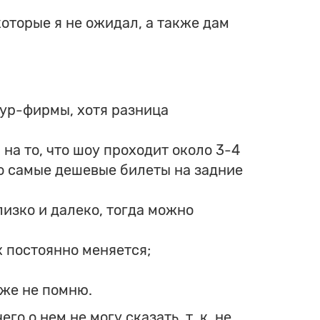
которые я не ожидал, а также дам
тур-фирмы, хотя разница
на то, что шоу проходит около 3-4
ко самые дешевые билеты на задние
лизко и далеко, тогда можно
х постоянно меняется;
уже не помню.
о о нем не могу сказать, т. к. не