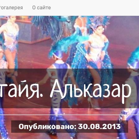
огалерея
О сайте
тайя. Альказар 
Опубликовано:
30.08.2013