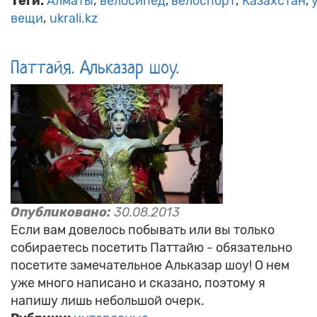
Теги:
Алматы
велосипед
велоспорт
Казахстан
вещи
ukrali.kz
Паттайя. Альказар шоу.
Опубликовано:
30.08.2013
Если вам довелось побывать или вы только
собираетесь посетить Паттайю - обязательно
посетите замечательное Альказар шоу! О нем
уже много написано и сказано, поэтому я
напишу лишь небольшой очерк.