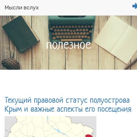
Мысли вслух
Перейти
к
основному
содержанию
полезное
Текущий правовой статус полуострова
Крым и важные аспекты его посещения