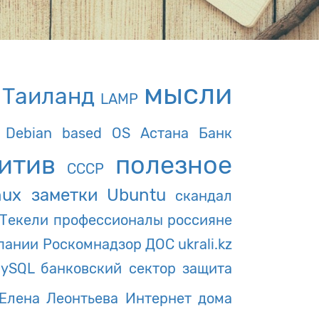
мысли
Таиланд
LAMP
Debian based OS
Астана Банк
итив
полезное
СССР
nux заметки
Ubuntu
скандал
Текели
профессионалы
россияне
пании
Роскомнадзор
ДОС
ukrali.kz
ySQL
банковский сектор
защита
Елена Леонтьева
Интернет дома