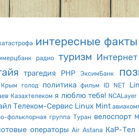
интересные факты
катастрофа
туризм
Интернет
ммерцбанк
радио
поз
тайя
трагедия
PHP
ЭксимБанк
политика
Li
Крым
голод
фильм
ID NET
я люблю тебя!
аев
Казахтелеком
NCALayer
айл Телеком-Сервис
Linux Mint
авиаком
велоспорт
но-фольклорная группа Туран
M
сотовые операторы
КаР-Тел
Air Astana