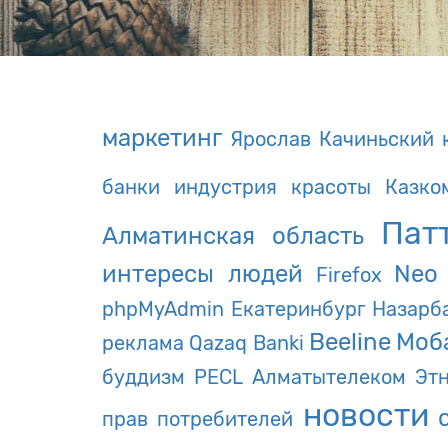
маркетинг
Ярослав Качиньский
банки
индустрия красоты
Казко
Пат
Алматинская область
интересы людей
Neo
Firefox
phpMyAdmin
Екатеринбург
Назарб
Beeline
Моб
реклама
Qazaq Banki
буддизм
PECL
Алматытелеком
Эт
новости
прав потребителей