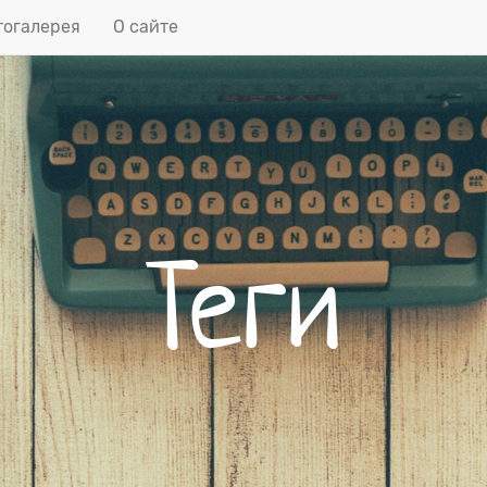
огалерея
О сайте
Теги