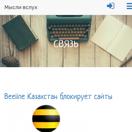
Мысли вслух
Перейти
к
основному
содержанию
связь
Beeline Казахстан блокирует сайты