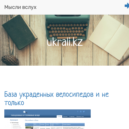
Мысли вслух
Перейти
к
основному
содержанию
ukrali.kz
База украденных велосипедов и не
только